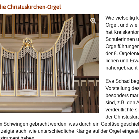
ie Christuskirchen-Orgel
Wie viel­seitig
Orgel, und wie
hat Kreis­kant
Schülerinnen u
Orgel­führung
der 8. Orgel­en
lichen und Erw
nähergebracht
Eva Schad bega
Vorstellung de
besonders mark
sind, z.B. den 
verdeut­lichte 
der Christus­ki
um Schwingen gebracht werden, was durch ein Gebläse geschieht
zeigte auch, wie unter­schied­liche Klänge auf der Orgel einge
nstrument haben.