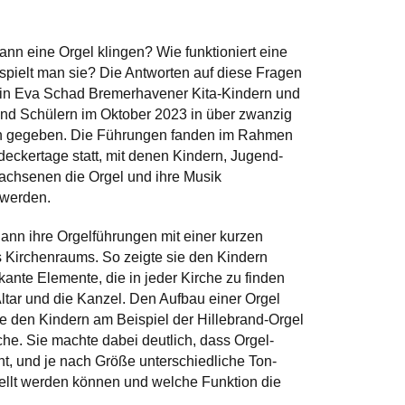
 kann eine Orgel klingen? Wie funktioniert eine
 spielt man sie? Die Antworten auf diese Fragen
orin Eva Schad Bremer­havener Kita-Kindern und
nd Schülern im Oktober 2023 in über zwanzig
en gegeben. Die Führungen fanden im Rahmen
tdecker­tage statt, mit denen Kindern, Jugend­
achsenen die Orgel und ihre Musik
 werden.
nn ihre Orgel­führungen mit einer kurzen
s Kirchen­raums. So zeigte sie den Kindern
ante Elemente, die in jeder Kirche zu finden
Altar und die Kanzel. Den Aufbau einer Orgel
sie den Kindern am Beispiel der Hillebrand-Orgel
rche. Sie machte dabei deutlich, dass Orgel­
, und je nach Größe unterschied­liche Ton­
stellt werden können und welche Funktion die