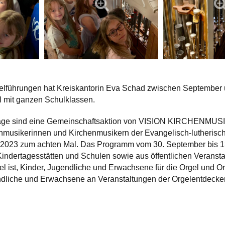
l­führungen hat Kreis­kantorin Eva Schad zwischen September 
 mit ganzen Schul­klassen.
­tage sind eine Gemeinschafts­aktion von VISION KIRCHEN­MUS
en­musikerinnen und Kirchen­musikern der Evangelisch-lutheris
, 2023 zum achten Mal. Das Programm vom 30. September bis 13.
Kinder­tages­stätten und Schulen sowie aus öffentlichen Verans
el ist, Kinder, Jugendliche und Erwachsene für die Orgel und O
ndliche und Erwachsene an Veranstaltungen der Orgel­entdecke