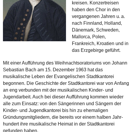
kreisen. Konzertreisen
haben den Chor in den
vergangenen Jahren u. a.
nach Finnland, Holland,
Dänemark, Schweden,
Mallorca, Polen,
Frankreich, Kroatien und in
das Erz­gebirge geführt.
Mit einer Aufführung des Weihnachts­o­ratoriums von Johann
Sebastian Bach am 15. Dezember 1963 hat das
musikalische Leben der Evangelischen Stadt­­kantorei
begonnen. Die Geschichte der Stadt­kantorei war von Anfang
an eng verbunden mit der musikalischen Kinder- und
Jugend­arbeit. Auch bei dieser Aufführung kommen wieder
alle zum Einsatz: von den Sängerinnen und Sängern der
Kinder­- und Jugend­kantorei bis hin zu ehemaligen
Gründungs­mitgliedern, die bereits vor einem halben Jahr­
hundert ihre musikalische Heimat in der Stadt­kantorei
gefunden haben.