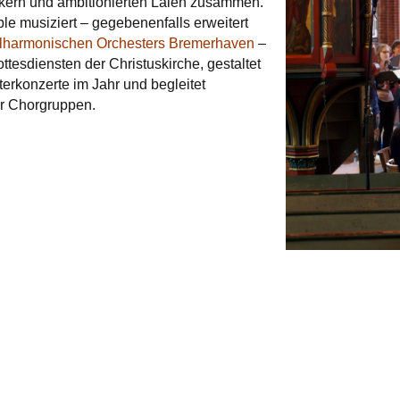
ikern und ambitionierten Laien zusammen.
e musiziert – gegebenenfalls erweitert
lharmonischen Orchesters Bremerhaven
–
ttesdiensten der Christuskirche, gestaltet
erkonzerte im Jahr und begleitet
er Chorgruppen.