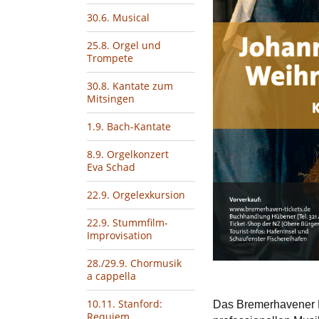
30.6. Musical
25.8. Orgel und
Trompete
30.8. Kantate zum
Mitsingen
1.9. Bach-Kantate
8.9. Orgelkonzert
Eva Schad
22.9. Orgelexkursion
22.9. Stummfilm-
Improvisation
28./29.9. Chormusik
a cappella
10.11. Stanford:
Das Bremerhavener K
Requiem