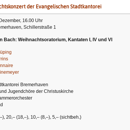
htskonzert der Evangelischen Stadtkantorei
 Dezember, 16.00 Uhr
emerhaven, Schillerstraße 1
 Bach: Weihnachtsoratorium, Kantaten I, IV und VI
Rüping
rins
nnaire
inemeyer
dtkantorei Bremerhaven
und Jugendchöre der Christuskirche
ammerorchester
ad
,–), 20,– (18,–), 10,– (8,–), 5,– (sichtbeh.)