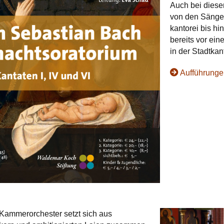
Auch bei diese
von den Sänger
kantorei bis hi
bereits vor ein
in der Stadt­ka
Aufführunge
ammerorchester setzt sich aus