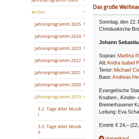
Das große Weihnac
Archiv
Sonntag, den 22.
Jahresprogramm 2025
Christuskirche Br
Jahresprogramm 2024
Johann Sebastian
Jahresprogramm 2023
Sopran:
Martina 
Jahresprogramm 2022
Alt:
Andra Isabel P
Tenor:
Michael Co
Jahresprogramm 2021
Bass:
Andreas He
Jahresprogramm 2020
Evangelische Sta
Jahresprogramm 2019
Knaben-, Kinder- 
Bremerhavener K
3.2. Tage Alter Musik
Leitung: Eva Sch
I
Eintritt: € 24,– (22
3.3. Tage Alter Musik
II
Vorverkauf