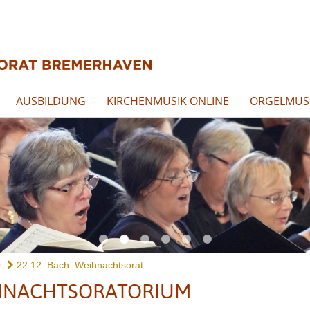
AUSBILDUNG
KIRCHENMUSIK ONLINE
ORGELMUSI
9
22.12. Bach: Weihnachtsorat...
IHNACHTSORATORIUM