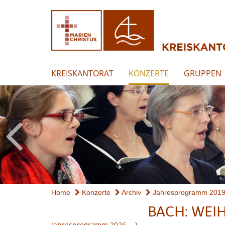
KREISKANTORAT
KONZERTE
GRUPPEN
Home
Konzerte
Archiv
Jahresprogramm 201
BACH: WE
Jahresprogramm 2026