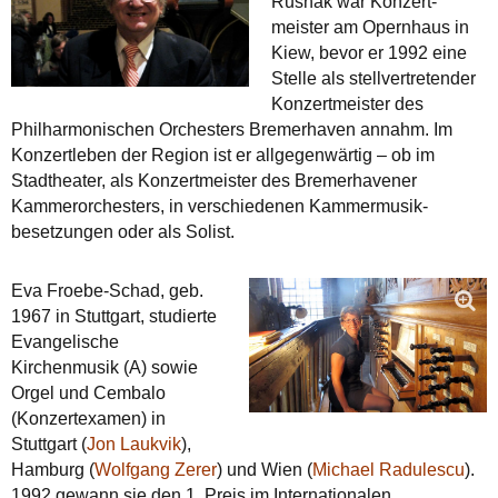
Rusnak war Konzert­
meister am Opernhaus in
Kiew, bevor er 1992 eine
Stelle als stellvertretender
Konzert­meister des
Philharmonischen Orchesters Bremerhaven annahm. Im
Konzertleben der Region ist er allgegenwärtig – ob im
Stadtheater, als Konzertmeister des Bremerhavener
Kammer­orchesters, in verschiedenen Kammermusik­
besetzungen oder als Solist.
Eva Froebe-Schad, geb.
1967 in Stuttgart, studierte
Evangelische
Kirchenmusik (A) sowie
Orgel und Cembalo
(Konzertexamen) in
Stuttgart (
Jon Laukvik
),
Hamburg (
Wolfgang Zerer
) und Wien (
Michael Radulescu
).
1992 gewann sie den 1. Preis im Internationalen