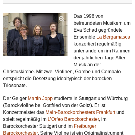
Das 1996 von
befreundeten Musikern um
Eva Schad gegründete
Ensemble
La Bergamasca
konzertiert regelmäßig
unter anderem im Rahmen
der jährlichen Tage Alter
Musik an der
Christuskirche. Mit zwei Violinen, Gambe und Cembalo
entspricht die Besetzung idealtypisch der barocken
Triosonate.
Der Geiger
Martin Jopp
studierte in Stuttgart und Würzburg
(Barockvioline bei Gottfried von der Goltz). Er ist
Konzertmeister das
Main-Barockorchesters Frankfurt
und
spielt regelmäßig im
L’Orfeo Barockorchester
, im
Barockorchester Stuttgart und im
Freiburger
Barockorchester
. Seine Violine ist ein Original­instrument